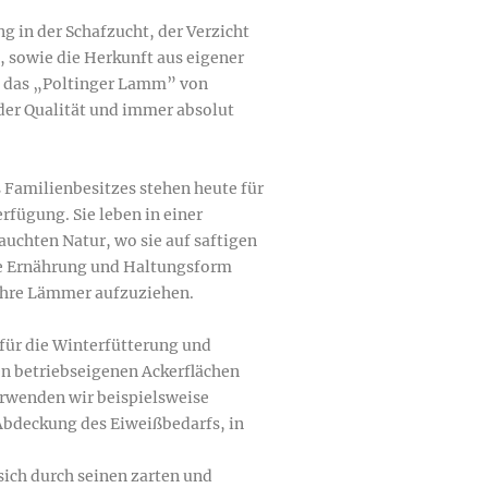
 in der Schafzucht, der Verzicht 

 sowie die Herkunft aus eigener 

s das „Poltinger Lamm” von 

der Qualität und immer absolut 

Familienbesitzes stehen heute für 

rfügung. Sie leben in einer 

chten Natur, wo sie auf saftigen 

e Ernährung und Haltungsform 

ihre Lämmer aufzuziehen.

für die Winterfütterung und 

 betriebseigenen Ackerflächen 

wenden wir beispielsweise 

bdeckung des Eiweißbedarfs, in 

ch durch seinen zarten und 
